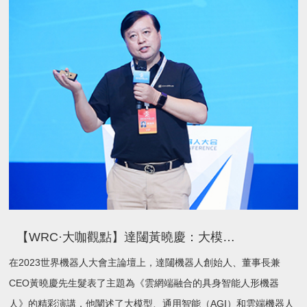
【WRC·大咖觀點】達闥黃曉慶：大模型、AGI和雲端機器人將徹底改變人類生活
在2023世界機器人大會主論壇上，達闥機器人創始人、董事長兼
CEO黃曉慶先生髮表了主題為《雲網端融合的具身智能人形機器
人》的精彩演講，他闡述了大模型、通用智能（AGI）和雲端機器人