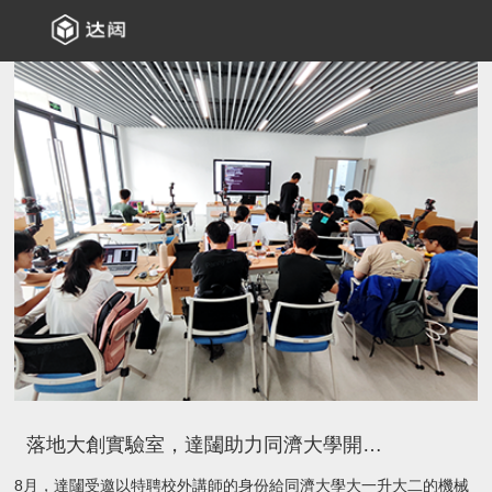
落地大創實驗室，達闥助力同濟大學開展暑期SCA工程實踐特色教學
8月，達闥受邀以特聘校外講師的身份給同濟大學大一升大二的機械