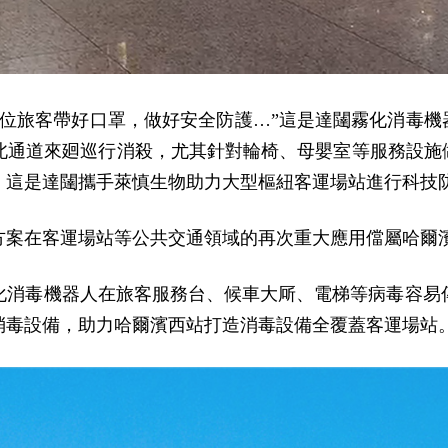
帶好口罩，做好安全防護…”這是達闥霧化消毒機器人Cloud 
北通道來廻巡行消殺，尤其針對輪椅、母嬰室等服務設施做
，這是達闥攜手萊慎生物助力大型樞紐客運場站進行科技
方案在客運場站等公共交通領域的再次重大應用儅屬哈爾
化消毒機器人在旅客服務台、候車大厛、電梯等病毒容易傳
消毒設備，助力哈爾濱西站打造消毒設備全覆蓋客運場站