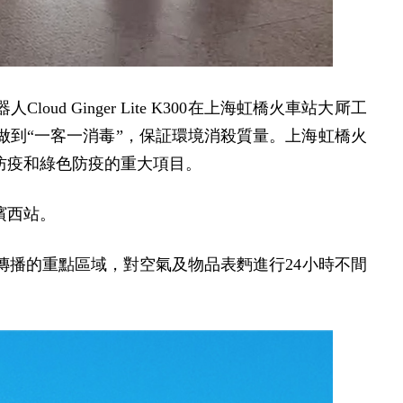
Ginger Lite K300在上海虹橋火車站大厛工
到“一客一消毒”，保証環境消殺質量。上海虹橋火
防疫和綠色防疫的重大項目。
濱西站。
播的重點區域，對空氣及物品表麪進行24小時不間
。