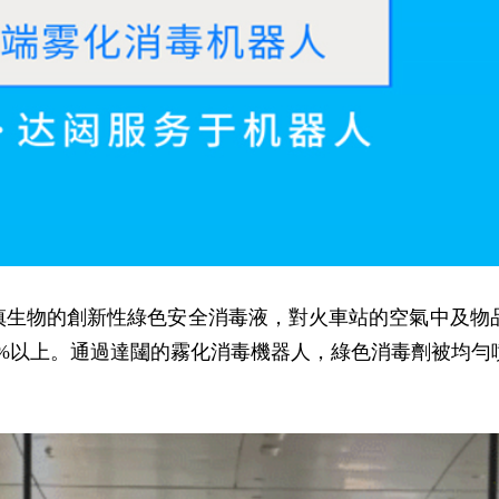
 K300搭配萊慎生物的創新性綠色安全消毒液，對火車站的空
99%以上。通過達闥的霧化消毒機器人，綠色消毒劑被均