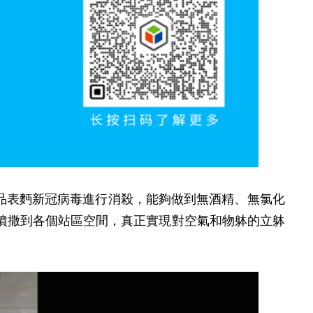
氣中及物品表麪新冠病毒進行消殺，能夠做到無酒精、無氯化
勻噴撒到各個站區空間，真正實現對空氣和物躰的立躰